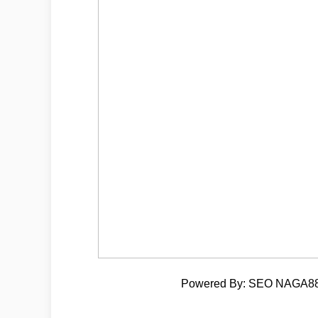
Powered By: SEO NAGA8