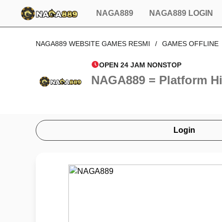
NAGA889
NAGA889 LOGIN
NAGA889 WEBSITE GAMES RESMI
/
GAMES OFFLINE
OPEN 24 JAM NONSTOP
NAGA889 = Platform H
Login