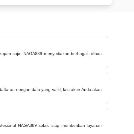
 kapan saja. NAGA889 menyediakan berbagai pilihan
taran dengan data yang valid, lalu akun Anda akan
fesional NAGA889 selalu siap memberikan layanan