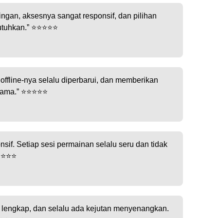
gan, aksesnya sangat responsif, dan pilihan
kan.” ⭐️⭐️⭐️⭐️⭐️
offline-nya selalu diperbarui, dan memberikan
.” ⭐️⭐️⭐️⭐️⭐️
f. Setiap sesi permainan selalu seru dan tidak
️⭐️⭐️
a lengkap, dan selalu ada kejutan menyenangkan.