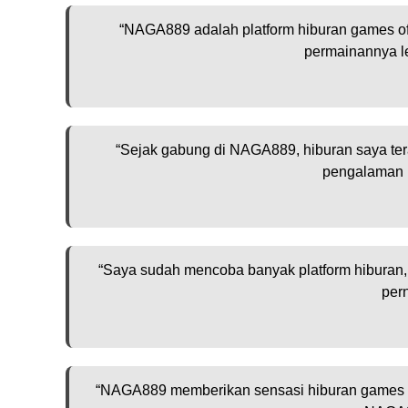
“NAGA889 adalah platform hiburan games off
permainannya le
“Sejak gabung di NAGA889, hiburan saya tera
pengalaman p
“Saya sudah mencoba banyak platform hiburan,
per
“NAGA889 memberikan sensasi hiburan games offl