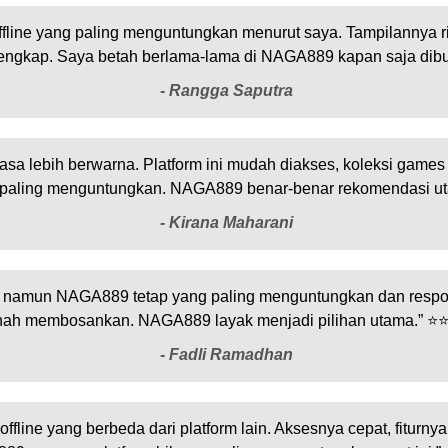
line yang paling menguntungkan menurut saya. Tampilannya rin
ngkap. Saya betah berlama-lama di NAGA889 kapan saja dibutuh
-
Rangga Saputra
sa lebih berwarna. Platform ini mudah diakses, koleksi games 
aling menguntungkan. NAGA889 benar-benar rekomendasi utama
-
Kirana Maharani
 namun NAGA889 tetap yang paling menguntungkan dan responsi
nah membosankan. NAGA889 layak menjadi pilihan utama.” ⭐️⭐️⭐
-
Fadli Ramadhan
ine yang berbeda dari platform lain. Aksesnya cepat, fiturny